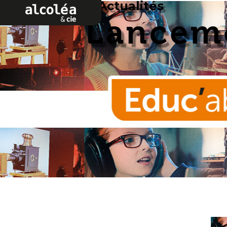
Actualités
Alcoléa & cie
Lanceme