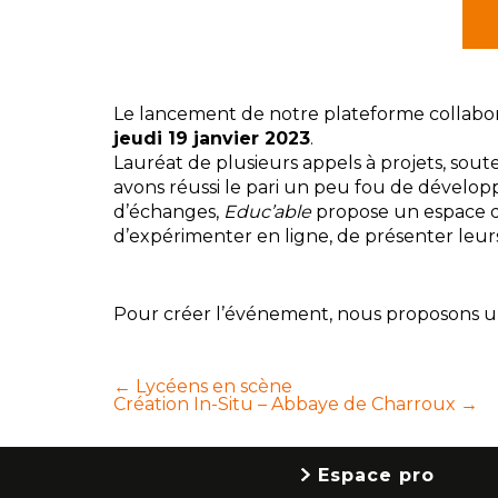
Le lancement de notre plateforme collabora
jeudi 19 janvier 2023
.
Lauréat de plusieurs appels à projets, sou
avons réussi le pari un peu fou de dévelop
d’échanges,
Educ’able
propose un espace dé
d’expérimenter en ligne, de présenter leurs
Pour créer l’événement, nous proposons une 
Navigation
←
Lycéens en scène
Création In-Situ – Abbaye de Charroux
→
de
l’article
Espace pro