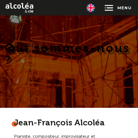
Alcoléa &
cie
MENU
Qui sommes-nous
?
Jean-François Alcoléa
Pianiste, compositeur, improvisateur et