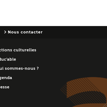
Nous contacter
tions culturelles
duc’able
ui sommes-nous ?
genda
resse