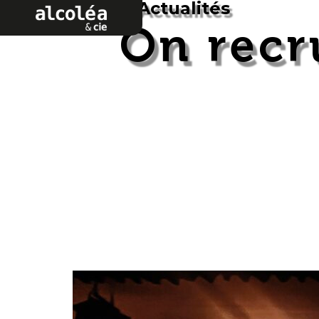
Actualités
Alcoléa & cie
On recr