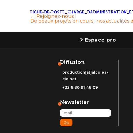
FICHE-DE-POSTE_CHARGE_DADMINISTRATION_E
Navigation
←
Rejoignez-nous !
De beaux projets en cours : nos actualité
de
l’article
Espace pro
Diffusion
production[at]alcolea-
cie.net
+33 6 30 91 46 09
Newsletter
Ok