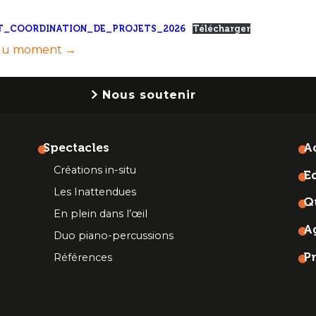
T_COORDINATION_DE_PROJETS_2026
Télécharger
s du moment
→
Nous soutenir
Spectacles
Ac
Créations in-situ
E
Les Inattendues
Q
En plein dans l’œil
A
Duo piano-percussions
P
Références